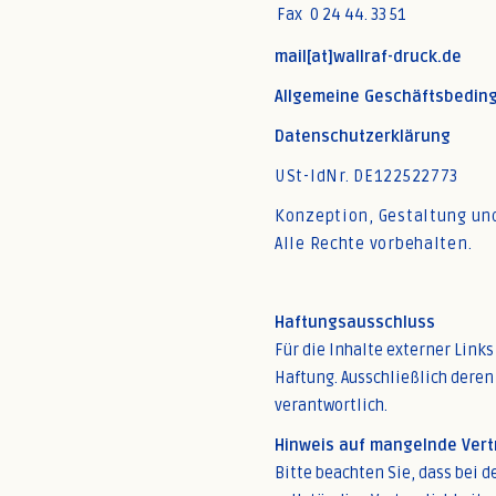
Fax
0
2
4
44
.
3
3
51
mail[at]wallraf-druck.de
Allgemeine Geschäftsbedin
Datenschutzerklärung
USt-IdNr. DE122522773
Konzeption, Gestaltung un
Alle Rechte vorbehalten.
Haftungsausschluss
Für die Inhalte externer Link
Haftung. Ausschließlich deren 
verantwortlich.
Hinweis auf mangelnde Vert
Bitte beachten Sie, dass bei 