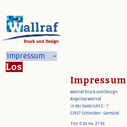
Los
Impressum
Wallraf Druck und Design
Angelika Wallraf
In der Seebricht
5-
7
53937 Schleide
n-
Gemünd
Fon
0
2
4
44
.
2
7
56